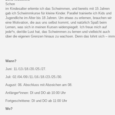
Schon
im Kindesalter erlernte ich das Schwimmen, und bereits mit 15 Jahren
gab ich Schwimmkurse für kleine Kinder. Parallel trainierte ich Kids und
Jugendliche im Alter bis 18 Jahren. Um etwas zu erlernen, brauchen wir
eine Motivation, die aus uns selbst kommt, und natürlich Spaß beim
Lernen, was sich in meinen Kursen widerspiegelt. Ich freue mich auf
jede*n, der/die Lust hat, das Schwimmen zu lernen und vielleicht auch
über die eigenen Grenzen hinaus zu wachsen. Denn das lohnt sich – imm
Wann?
Juni: 11./13./18./20./25./27.
Juli: 02./04./09./11./16./18./23./25./30.
August: 06. Abschluss mit Abzeichen am 08.
Anfänger*innen: DI und DO ab 10:00 Uhr
Fortgeschrittene: DI und DO ab 11:00 Uhr
Wo?