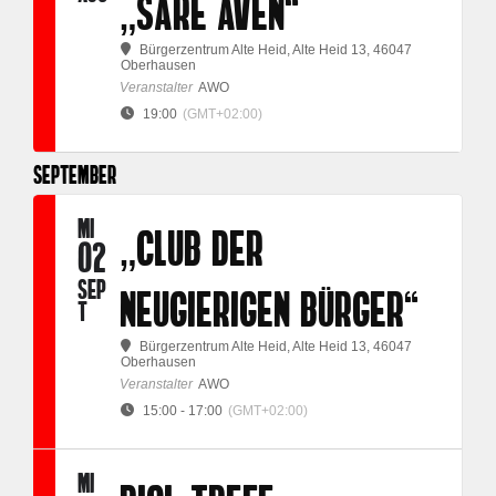
„SARE AVEN“
Bürgerzentrum Alte Heid
, Alte Heid 13, 46047
Oberhausen
Veranstalter
AWO
19:00
(GMT+02:00)
SEPTEMBER
MI
„CLUB DER
02
SEP
NEUGIERIGEN BÜRGER“
T
Bürgerzentrum Alte Heid
, Alte Heid 13, 46047
Oberhausen
Veranstalter
AWO
15:00 - 17:00
(GMT+02:00)
MI