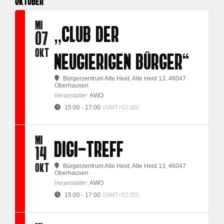
OKTOBER
MI
„CLUB DER
07
OKT
NEUGIERIGEN BÜRGER“
Bürgerzentrum Alte Heid
, Alte Heid 13, 46047
Oberhausen
Veranstalter
AWO
15:00 - 17:00
(GMT+02:00)
MI
DIGI-TREFF
14
OKT
Bürgerzentrum Alte Heid
, Alte Heid 13, 46047
Oberhausen
Veranstalter
AWO
15:00 - 17:00
(GMT+02:00)