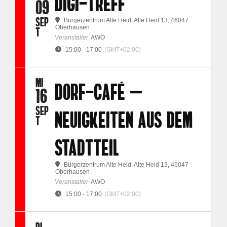
DIGI-TREFF
09
SEP
Bürgerzentrum Alte Heid
, Alte Heid 13, 46047
Oberhausen
T
Veranstalter
AWO
15:00 - 17:00
(GMT+02:00)
MI
DORF-CAFÉ –
16
SEP
NEUIGKEITEN AUS DEM
T
STADTTEIL
Bürgerzentrum Alte Heid
, Alte Heid 13, 46047
Oberhausen
Veranstalter
AWO
15:00 - 17:00
(GMT+02:00)
DI