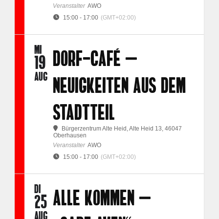
Veranstalter
AWO
15:00 - 17:00
(GMT+02:00)
MI
DORF-CAFÉ –
19
AUG
NEUIGKEITEN AUS DEM
STADTTEIL
Bürgerzentrum Alte Heid
, Alte Heid 13, 46047
Oberhausen
Veranstalter
AWO
15:00 - 17:00
(GMT+02:00)
DI
ALLE KOMMEN –
25
AUG