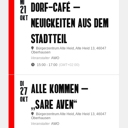
MI
DORF-CAFÉ –
21
OKT
NEUIGKEITEN AUS DEM
STADTTEIL
Bürgerzentrum Alte Heid
, Alte Heid 13, 46047
Oberhausen
Veranstalter
AWO
15:00 - 17:00
(GMT+02:00)
DI
ALLE KOMMEN –
27
OKT
„SARE AVEN“
Bürgerzentrum Alte Heid
, Alte Heid 13, 46047
Oberhausen
Veranstalter
AWO