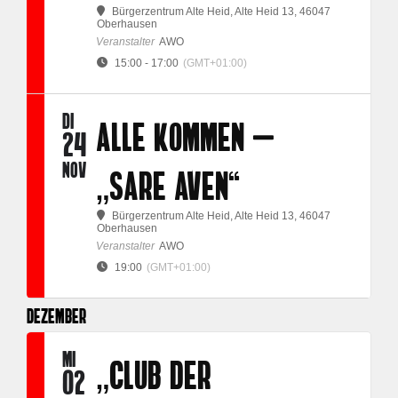
Bürgerzentrum Alte Heid
, Alte Heid 13, 46047
Oberhausen
Veranstalter
AWO
15:00 - 17:00
(GMT+01:00)
DI
ALLE KOMMEN –
24
NOV
„SARE AVEN“
Bürgerzentrum Alte Heid
, Alte Heid 13, 46047
Oberhausen
Veranstalter
AWO
19:00
(GMT+01:00)
DEZEMBER
MI
„CLUB DER
02