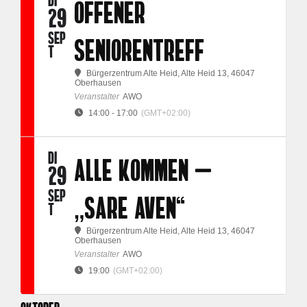
OFFENER
29
SEP
SENIORENTREFF
T
Bürgerzentrum Alte Heid
, Alte Heid 13, 46047
Oberhausen
Veranstalter
AWO
14:00 - 17:00
(GMT+02:00)
DI
ALLE KOMMEN –
29
SEP
„SARE AVEN“
T
Bürgerzentrum Alte Heid
, Alte Heid 13, 46047
Oberhausen
Veranstalter
AWO
19:00
(GMT+02:00)