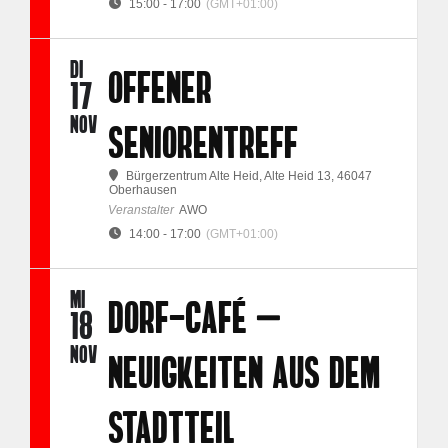
15:00 - 17:00
(GMT+01:00)
DI
OFFENER
17
NOV
SENIORENTREFF
Bürgerzentrum Alte Heid
, Alte Heid 13, 46047
Oberhausen
Veranstalter
AWO
14:00 - 17:00
(GMT+01:00)
MI
DORF-CAFÉ –
18
NOV
NEUIGKEITEN AUS DEM
STADTTEIL