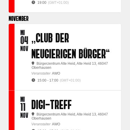
19:00
(GMT+01:00)
NOVEMBER
MI
„CLUB DER
04
NOV
NEUGIERIGEN BÜRGER“
Bürgerzentrum Alte Heid
, Alte Heid 13, 46047
Oberhausen
Veranstalter
AWO
15:00 - 17:00
(GMT+01:00)
MI
DIGI-TREFF
11
NOV
Bürgerzentrum Alte Heid
, Alte Heid 13, 46047
Oberhausen
Veranstalter
AWO