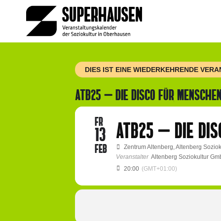
Zum
Inhalt
springen
DIES IST EINE WIEDERKEHRENDE VER
ATB25 – DIE DISCO FÜR MENSCHEN
FR
ATB25 – DIE DI
13
FEB
Zentrum Altenberg
, Altenberg Sozi
Veranstalter
Altenberg Soziokultur G
20:00
(GMT+01:00)