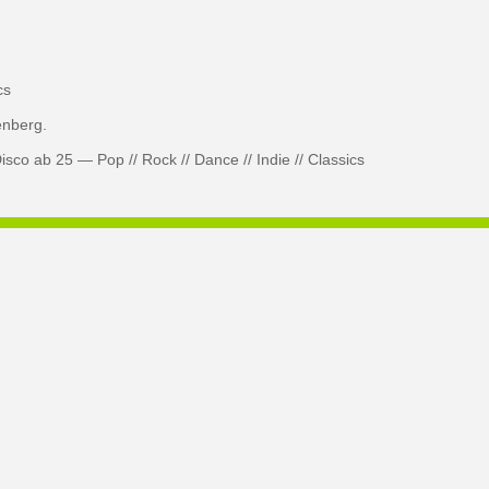
cs
enberg.
co ab 25 — Pop // Rock // Dance // Indie // Classics