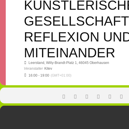
KÜNSTLERISCH
GESELLSCHAFT
REFLEXION UN
MITEINANDER
Leerstand
, Willy-Brandt-Platz 1, 46045 Oberhausen
Veranstalter
Kitev
16:00 - 19:00
(GMT+01:00)