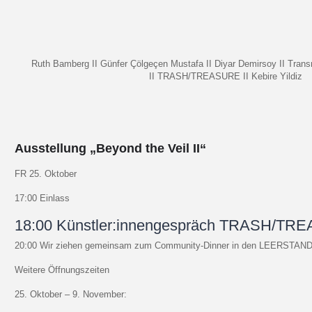
Ruth Bamberg II
Günfer Çölgeçen
Mustafa II Diyar Demirsoy II
Trans
II
TRASH/TREASURE II
Kebire Yildiz
Ausstellung „Beyond the Veil II“
FR 25. Oktober
17:00 Einlass
18:00 Künstler:innengespräch TRASH/TR
20:00 Wir ziehen gemeinsam zum Community-Dinner in den LEERSTAN
Weitere Öffnungszeiten
25. Oktober – 9. November: