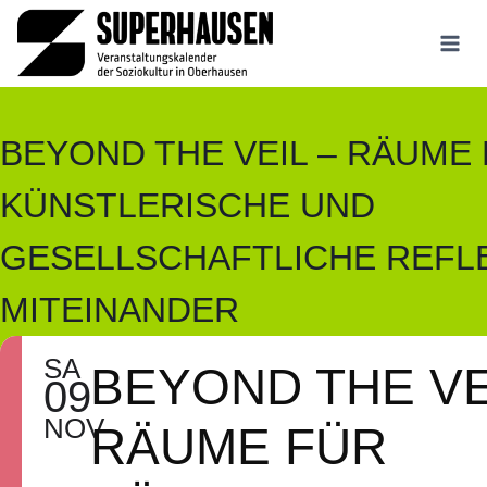
Zum
Inhalt
springen
BEYOND THE VEIL – RÄUME
KÜNSTLERISCHE UND
GESELLSCHAFTLICHE REFL
MITEINANDER
SA
BEYOND THE VE
09
NOV
RÄUME FÜR