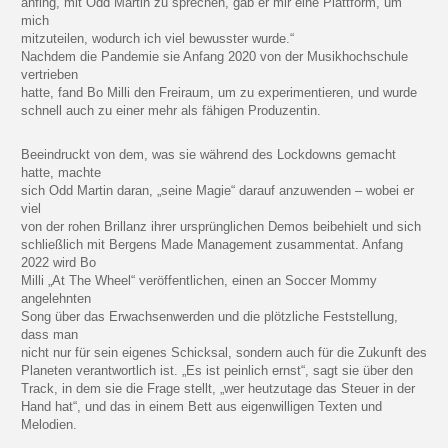
anfing, mit Odd Martin zu sprechen, gab er mir eine Plattform, um
mich
mitzuteilen, wodurch ich viel bewusster wurde.“
Nachdem die Pandemie sie Anfang 2020 von der Musikhochschule
vertrieben
hatte, fand Bo Milli den Freiraum, um zu experimentieren, und wurde
schnell auch zu einer mehr als fähigen Produzentin.
Beeindruckt von dem, was sie während des Lockdowns gemacht
hatte, machte
sich Odd Martin daran, „seine Magie“ darauf anzuwenden – wobei er
viel
von der rohen Brillanz ihrer ursprünglichen Demos beibehielt und sich
schließlich mit Bergens Made Management zusammentat. Anfang
2022 wird Bo
Milli „At The Wheel“ veröffentlichen, einen an Soccer Mommy
angelehnten
Song über das Erwachsenwerden und die plötzliche Feststellung,
dass man
nicht nur für sein eigenes Schicksal, sondern auch für die Zukunft des
Planeten verantwortlich ist. „Es ist peinlich ernst“, sagt sie über den
Track, in dem sie die Frage stellt, „wer heutzutage das Steuer in der
Hand hat“, und das in einem Bett aus eigenwilligen Texten und
Melodien.