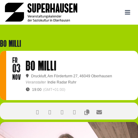
Zum
Inhalt
springen
BO MILLI
FR
BO MILLI
03
NOV
Druckluft
, Am Förderturm 27, 46049 Oberhausen
Veranstalter
Indie Radar Ruhr
19:00
(GMT+01:00)