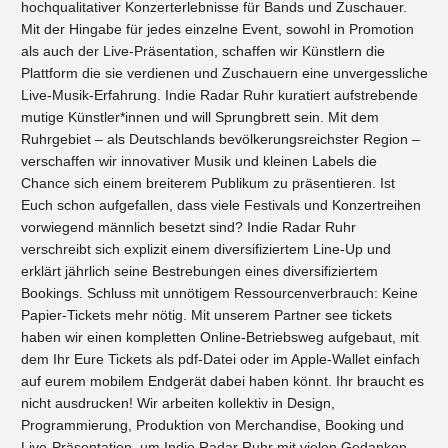
hochqualitativer Konzerterlebnisse für Bands und Zuschauer.
Mit der Hingabe für jedes einzelne Event, sowohl in Promotion
als auch der Live-Präsentation, schaffen wir Künstlern die
Plattform die sie verdienen und Zuschauern eine unvergessliche
Live-Musik-Erfahrung. Indie Radar Ruhr kuratiert aufstrebende
mutige Künstler*innen und will Sprungbrett sein. Mit dem
Ruhrgebiet – als Deutschlands bevölkerungsreichster Region –
verschaffen wir innovativer Musik und kleinen Labels die
Chance sich einem breiterem Publikum zu präsentieren. Ist
Euch schon aufgefallen, dass viele Festivals und Konzertreihen
vorwiegend männlich besetzt sind? Indie Radar Ruhr
verschreibt sich explizit einem diversifiziertem Line-Up und
erklärt jährlich seine Bestrebungen eines diversifiziertem
Bookings. Schluss mit unnötigem Ressourcenverbrauch: Keine
Papier-Tickets mehr nötig. Mit unserem Partner see tickets
haben wir einen kompletten Online-Betriebsweg aufgebaut, mit
dem Ihr Eure Tickets als pdf-Datei oder im Apple-Wallet einfach
auf eurem mobilem Endgerät dabei haben könnt. Ihr braucht es
nicht ausdrucken! Wir arbeiten kollektiv in Design,
Programmierung, Produktion von Merchandise, Booking und
Live-Präsentation, um Indie Radar Ruhr mit vielen Gedanken