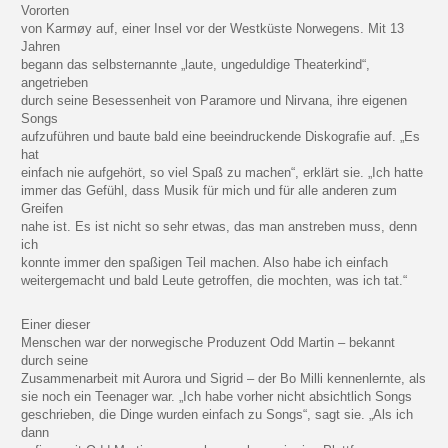
Vororten
von Karmøy auf, einer Insel vor der Westküste Norwegens. Mit 13
Jahren
begann das selbsternannte „laute, ungeduldige Theaterkind“,
angetrieben
durch seine Besessenheit von Paramore und Nirvana, ihre eigenen
Songs
aufzuführen und baute bald eine beeindruckende Diskografie auf. „Es
hat
einfach nie aufgehört, so viel Spaß zu machen“, erklärt sie. „Ich hatte
immer das Gefühl, dass Musik für mich und für alle anderen zum
Greifen
nahe ist. Es ist nicht so sehr etwas, das man anstreben muss, denn
ich
konnte immer den spaßigen Teil machen. Also habe ich einfach
weitergemacht und bald Leute getroffen, die mochten, was ich tat.“
Einer dieser
Menschen war der norwegische Produzent Odd Martin – bekannt
durch seine
Zusammenarbeit mit Aurora und Sigrid – der Bo Milli kennenlernte, als
sie noch ein Teenager war. „Ich habe vorher nicht absichtlich Songs
geschrieben, die Dinge wurden einfach zu Songs“, sagt sie. „Als ich
dann