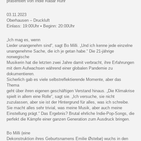
präsentiert von Indie Radar Ruhr
03.11.2023
Oberhausen – Druckluft
Einlass: 19:00Uhr • Beginn: 20:00Uhr
„Ich mag es, wenn
Lieder unangenehm sind“, sagt Bo Milli. „Und ich kenne jede einzelne
unangenehme Sache, die ich je getan habe.“ Die 21-jährige
norwegische
Musikerin hat die letzten zwei Jahre damit verbracht, ihre Erfahrungen
mit dem Aufwachsen während einer globalen Pandemie zu
dokumentieren.
Sicherlich gab es viele selbstreflektierende Momente, aber das
Thema
geht über ihren eigenen geschäftigen Verstand hinaus. „Die Klimakrise
spielt in allem eine Rolle“, sagt sie. „Ich versuche, sie nicht
zuzulassen, aber sie ist der Hintergrund für alles, was ich schreibe.
Sie macht alles sehr trivial, was meine Musik, aber auch meine
Einstellung prägt.“ Das Ergebnis? Brutal ehrliche Indie-Pop-Songs, die
perfekt die Kämpfe einer ganzen Generation zum Ausdruck bringen.
Bo Milli (eine
Dekonstruktion ihres Geburtsnamens Emilie Østebø) wuchs in den