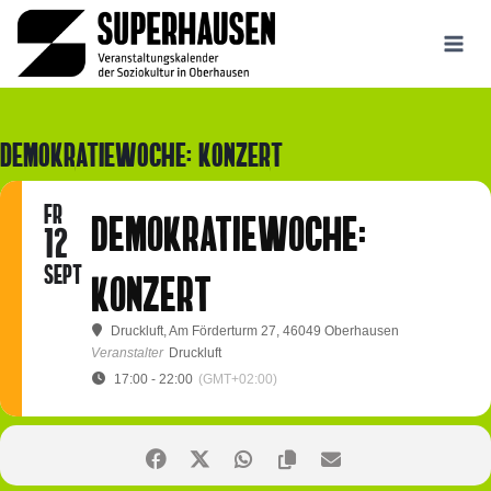
Zum
Inhalt
springen
DEMOKRATIEWOCHE: KONZERT
FR
DEMOKRATIEWOCHE:
12
SEPT
KONZERT
Druckluft
, Am Förderturm 27, 46049 Oberhausen
Veranstalter
Druckluft
17:00 - 22:00
(GMT+02:00)