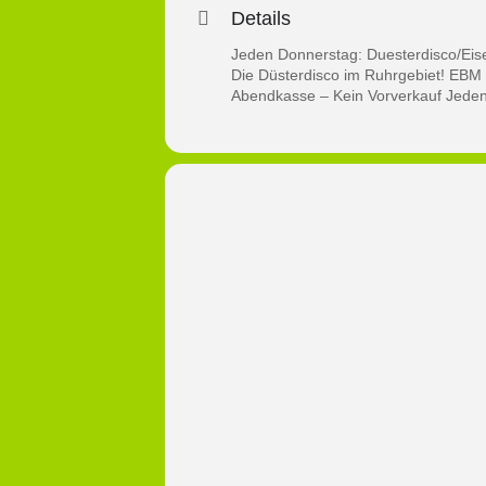
Details
Jeden Donnerstag: Duesterdisco/Eise
Die Düsterdisco im Ruhrgebiet! EBM –
Abendkasse – Kein Vorverkauf Jeden