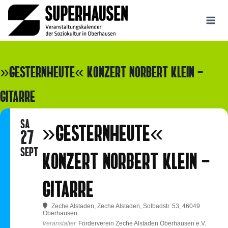
Zum
Inhalt
springen
»GESTERNHEUTE« KONZERT NORBERT KLEIN -
GITARRE
SA
»GESTERNHEUTE«
27
SEPT
KONZERT NORBERT KLEIN -
GITARRE
Zeche Alstaden
, Zeche Alstaden, Solbadstr. 53, 46049
Oberhausen
Veranstalter
Förderverein Zeche Alstaden Oberhausen e.V.