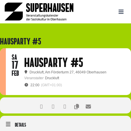
Zum
Inhalt
springen
HAUSPARTY #5
SA
HAUSPARTY #5
17
FEB
Druckluft
, Am Förderturm 27, 46049 Oberhausen
Veranstalter
Druckluft
22:00
(GMT+01:00)
Details