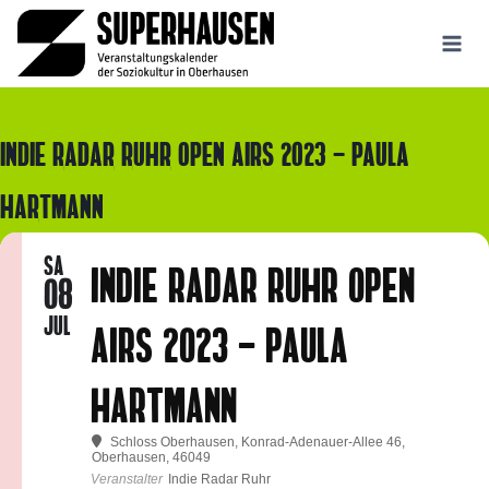
Zum
Inhalt
springen
INDIE RADAR RUHR OPEN AIRS 2023 - PAULA
HARTMANN
SA
INDIE RADAR RUHR OPEN
08
JUL
AIRS 2023 - PAULA
HARTMANN
Schloss Oberhausen, Konrad-Adenauer-Allee 46,
Oberhausen, 46049
Veranstalter
Indie Radar Ruhr