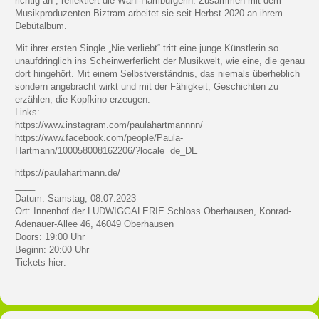
richtig an“, reflektiert die Wahl-Hamburgerin. Zusammen mit dem
Musikproduzenten Biztram arbeitet sie seit Herbst 2020 an ihrem
Debütalbum.
Mit ihrer ersten Single „Nie verliebt“ tritt eine junge Künstlerin so
unaufdringlich ins Scheinwerferlicht der Musikwelt, wie eine, die genau
dort hingehört. Mit einem Selbstverständnis, das niemals überheblich
sondern angebracht wirkt und mit der Fähigkeit, Geschichten zu
erzählen, die Kopfkino erzeugen.
Links:
https://www.instagram.com/paulahartmannnn/
https://www.facebook.com/people/Paula-
Hartmann/100058008162206/?locale=de_DE
https://paulahartmann.de/
____
Datum: Samstag, 08.07.2023
Ort: Innenhof der LUDWIGGALERIE Schloss Oberhausen, Konrad-
Adenauer-Allee 46, 46049 Oberhausen
Doors: 19:00 Uhr
Beginn: 20:00 Uhr
Tickets hier: