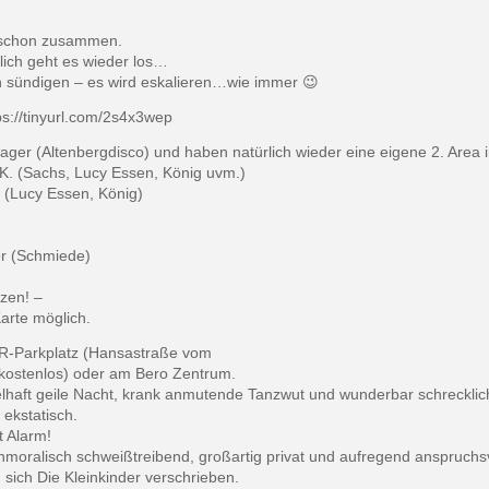
n schon zusammen.
ich geht es wieder los…
n sündigen – es wird eskalieren…wie immer 😉
ps://tinyurl.com/2s4x3wep
ager (Altenbergdisco) und haben natürlich wieder eine eigene 2. Area 
K. (Sachs, Lucy Essen, König uvm.)
 (Lucy Essen, König)
or (Schmiede)
zen! –
arte möglich.
 R-Parkplatz (Hansastraße vom
r kostenlos) oder am Bero Zentrum.
elhaft geile Nacht, krank anmutende Tanzwut und wunderbar schrecklic
ekstatisch.
t Alarm!
nmoralisch schweißtreibend, großartig privat und aufregend anspruchsv
ich Die Kleinkinder verschrieben.