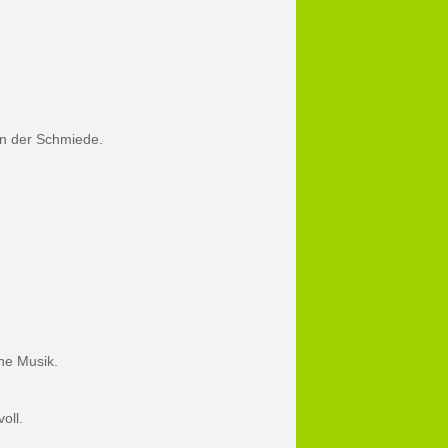
in der Schmiede.
he Musik.
oll.