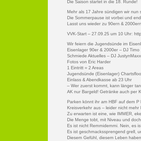
Die Saison startet in die 18. Runde!
Mehr als 17 Jahre sündigen wir nu
Die Sommerpause ist vorbei und endl
Lasst uns wieder zu 90ern & 2000er
VVK-Start – 27.09.25 um 10 Uhr: htt
Wir feiern die Jugendsünde im Eisenl
Eisenlager 90er & 2000er – DJ Timo 
Schmiede Aktuelles – DJ JustynMaxx
Fotos von Eric Harder
1 Eintritt = 2 Areas
Jugendsünde (Eisenlager) Chartsflo
Einlass & Abendkasse ab 23 Uhr
– Wer zuerst kommt, kann länger tan
AK nur Bargeld! Getränke auch per K
Parken könnt ihr am HBF auf dem P
Kreisverkehr aus – leider nicht meh
Zu erwarten ist eine, wie IMMER, ek
Die Menge tobt, mit Niveau und doch 
Es ist nicht Remmidemmi. Nein, es is
Es ist geschmackssprengend grell, u
Diesem Gefühl, diesem Leben haben s