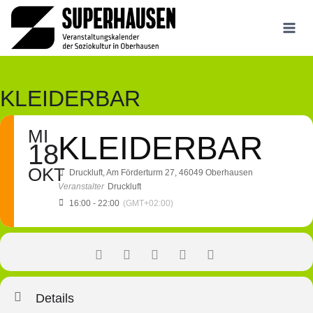
Zum
Inhalt
springen
KLEIDERBAR
MI
KLEIDERBAR
18
OKT
Druckluft
, Am Förderturm 27, 46049 Oberhausen
Veranstalter
Druckluft
16:00 - 22:00
(GMT+02:00)
Details