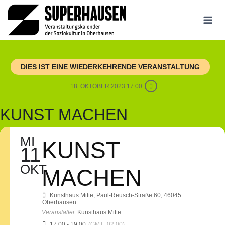
Zum
Inhalt
springen
DIES IST EINE WIEDERKEHRENDE VERANSTALTUNG
18. OKTOBER 2023 17:00
KUNST MACHEN
MI
KUNST
11
OKT
MACHEN
Kunsthaus Mitte
, Paul-Reusch-Straße 60, 46045
Oberhausen
Veranstalter
Kunsthaus Mitte
17:00 - 19:00
(GMT+02:00)