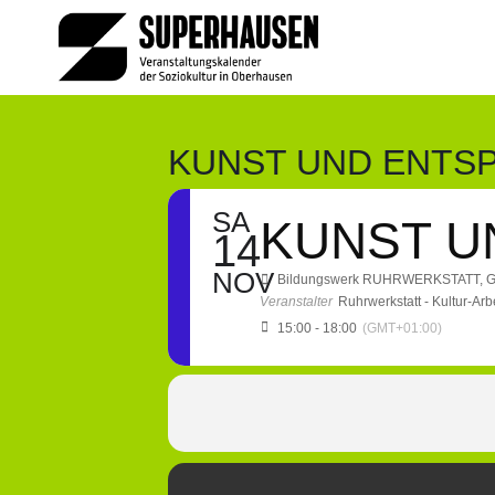
Zum
Inhalt
springen
KUNST UND ENTSP
SA
KUNST U
14
NOV
Bildungswerk RUHRWERKSTATT
, 
Veranstalter
Ruhrwerkstatt - Kultur-Arbe
15:00 - 18:00
(GMT+01:00)