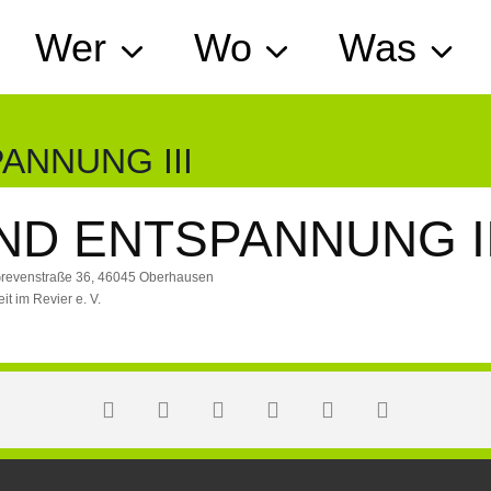
Wer
Wo
Was
ANNUNG III
ND ENTSPANNUNG II
Grevenstraße 36, 46045 Oberhausen
it im Revier e. V.