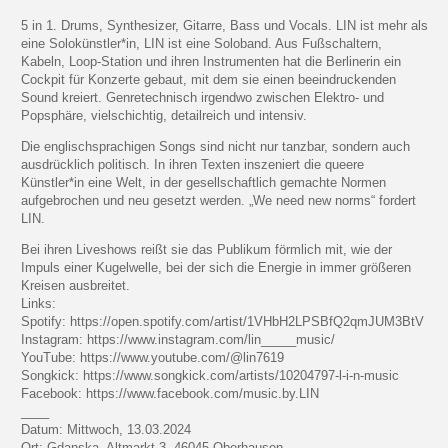
5 in 1. Drums, Synthesizer, Gitarre, Bass und Vocals. LIN ist mehr als
eine Solokünstler*in, LIN ist eine Soloband. Aus Fußschaltern,
Kabeln, Loop-Station und ihren Instrumenten hat die Berlinerin ein
Cockpit für Konzerte gebaut, mit dem sie einen beeindruckenden
Sound kreiert. Genretechnisch irgendwo zwischen Elektro- und
Popsphäre, vielschichtig, detailreich und intensiv.
Die englischsprachigen Songs sind nicht nur tanzbar, sondern auch
ausdrücklich politisch. In ihren Texten inszeniert die queere
Künstler*in eine Welt, in der gesellschaftlich gemachte Normen
aufgebrochen und neu gesetzt werden. „We need new norms“ fordert
LIN.
Bei ihren Liveshows reißt sie das Publikum förmlich mit, wie der
Impuls einer Kugelwelle, bei der sich die Energie in immer größeren
Kreisen ausbreitet.
Links:
Spotify: https://open.spotify.com/artist/1VHbH2LPSBfQ2qmJUM3BtV
Instagram: https://www.instagram.com/lin_____music/
YouTube: https://www.youtube.com/@lin7619
Songkick: https://www.songkick.com/artists/10204797-l-i-n-music
Facebook: https://www.facebook.com/music.by.LIN
____
Datum: Mittwoch, 13.03.2024
Ort: Gdanska, Altmarkt 3, 46045 Oberhausen