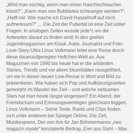
„Wird man süchtig, wenn man einen Haschischraucher
küsst?“, „Kann man von Bubbletea schwanger werden?“,
„Helft mir: Wie mache ich David Hasselhoff auf mich
aufmerksam?“ … Die Zeit der Pubertät ist eine Zeit voller
Fragen. In analogen Zeiten wusste jede*r, wo die
Antworten darauf zu finden sind: In den grellen
Jugendmagazinen am Kiosk. Autor, Journalist und Foto-
Love-Story-Ultra Linus Volkmann leitet eine Reise durch
diese daueraufgeregten Heftchen-Welt an. Aus
Magazinen von 1990 bis heute hat er die wildesten
Stories, Trends und vor allem Skurrilitäten rausgefiltert,
um sie in dieser neuen Live-Revue in Wort und Bild zu
präsentieren. Wie haben sich Pop und Aufklärungsseiten
gemorpht im Wandel der Zeit – und welche seltsamen
Stars hat man heute längst vergessen? Ein Abend, der
Fremdscham und Erinnungsvermögen gleichsam triggert.
Linus Volkmann – Seine Texte, Rants und Clips finden
sich unter anderem bei Spiegel Online, Die Zeit,
Musikexpress. Der von ihm für Jan Böhmermanns „neo
magazin royale“ konzipierte Beitrag „Eier aus Stahl – Max