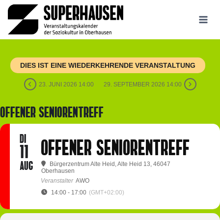
Zum
Inhalt
springen
DIES IST EINE WIEDERKEHRENDE VERANSTALTUNG
23. JUNI 2026 14:00
29. SEPTEMBER 2026 14:00
OFFENER SENIORENTREFF
DI
OFFENER SENIORENTREFF
11
AUG
Bürgerzentrum Alte Heid
, Alte Heid 13, 46047
Oberhausen
Veranstalter
AWO
14:00 - 17:00
(GMT+02:00)