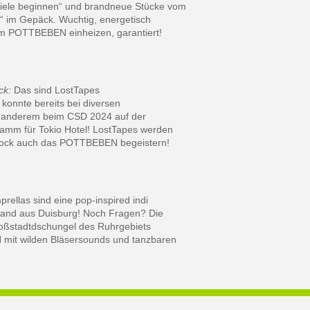
iele beginnen“ und brandneue Stücke vom
 im Gepäck. Wuchtig, energetisch
 POTTBEBEN einheizen, garantiert!
ck:
Das sind LostTapes
 konnte bereits bei diversen
r anderem beim CSD 2024 auf der
amm für Tokio Hotel! LostTapes werden
Rock auch das POTTBEBEN begeistern!
ellas sind eine pop-inspired indi
Band aus Duisburg! Noch Fragen? Die
roßstadtdschungel des Ruhrgebiets
mit wilden Bläsersounds und tanzbaren