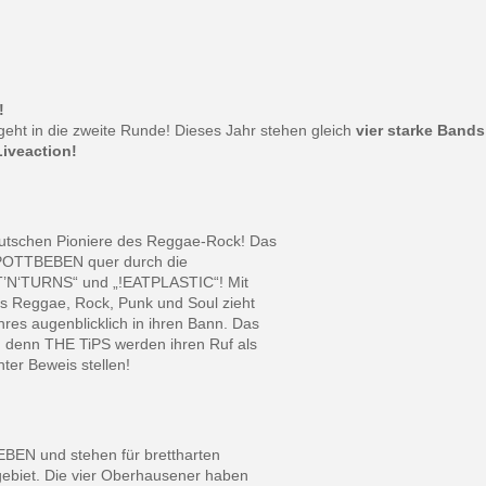
!
ht in die zweite Runde! Dieses Jahr stehen gleich
vier starke Bands
Liveaction!
eutschen Pioniere des Reggae-Rock! Das
m POTTBEBEN quer durch die
IST’N‘TURNS“ und „!EATPLASTIC“! Mit
s Reggae, Rock, Punk und Soul zieht
res augenblicklich in ihren Bann. Das
 denn THE TiPS werden ihren Ruf als
ter Beweis stellen!
EBEN und stehen für brettharten
ebiet. Die vier Oberhausener haben