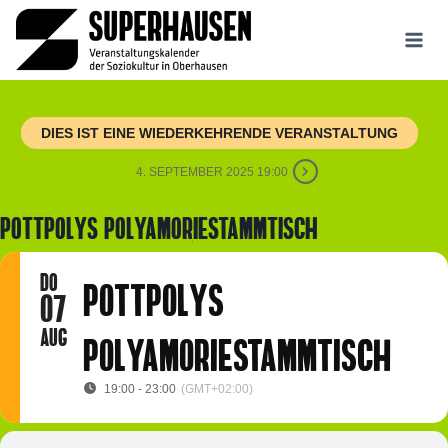
Zum
Inhalt
springen
DIES IST EINE WIEDERKEHRENDE VERANSTALTUNG
4. SEPTEMBER 2025 19:00
POTTPOLYS POLYAMORIESTAMMTISCH
DO
POTTPOLYS
07
AUG
POLYAMORIESTAMMTISCH
19:00 - 23:00
(GMT+02:00)