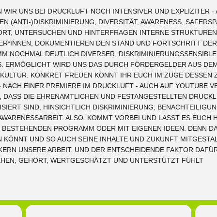
N WIR UNS BEI DRUCKLUFT NOCH INTENSIVER UND EXPLIZITER -
EN (ANTI-)DISKRIMINIERUNG, DIVERSITÄT, AWARENESS, SAFER
 FORT, UNTERSUCHEN UND HINTERFRAGEN INTERNE STRUKTUREN
ER*INNEN, DOKUMENTIEREN DEN STAND UND FORTSCHRITT DER
 NOCHMAL DEUTLICH DIVERSER, DISKRIMINIERUNGSSENSIBLE
S. ERMÖGLICHT WIRD UNS DAS DURCH FÖRDERGELDER AUS DE
KULTUR. KONKRET FREUEN KÖNNT IHR EUCH IM ZUGE DESSEN Z
- NACH EINER PREMIERE IM DRUCKLUFT - AUCH AUF YOUTUBE 
, DASS DIE EHRENAMTLICHEN UND FESTANGESTELLTEN DRUCKL
ISIERT SIND, HINSICHTLICH DISKRIMINIERUNG, BENACHTEILI
WARENESSARBEIT. ALSO: KOMMT VORBEI UND LASST ES EUCH H
M BESTEHENDEN PROGRAMM ODER MIT EIGENEN IDEEN. DENN D
 KÖNNT UND SO AUCH SEINE INHALTE UND ZUKUNFT MITGESTAL
ERN UNSERE ARBEIT. UND DER ENTSCHEIDENDE FAKTOR DAFÜR 
EHEN, GEHÖRT, WERTGESCHÄTZT UND UNTERSTÜTZT FÜHLT