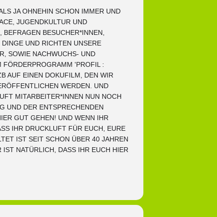
 ALS JA OHNEHIN SCHON IMMER UND
SPACE, JUGENDKULTUR UND
, BEFRAGEN BESUCHER*INNEN,
 DINGE UND RICHTEN UNSERE
R, SOWIE NACHWUCHS- UND
M FÖRDERPROGRAMM 'PROFIL :
B AUF EINEN DOKUFILM, DEN WIR
VERÖFFENTLICHEN WERDEN. UND
UFT MITARBEITER*INNEN NUN NOCH
GUNG UND DER ENTSPRECHENDEN
IER GUT GEHEN! UND WENN IHR
ASS IHR DRUCKLUFT FÜR EUCH, EURE
TET IST SEIT SCHON ÜBER 40 JAHREN
IST NATÜRLICH, DASS IHR EUCH HIER