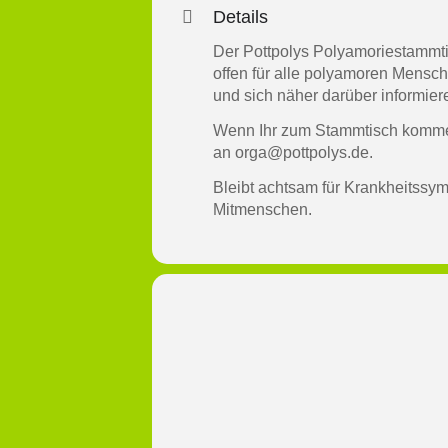
Details
Der Pottpolys Polyamoriestammtis
offen für alle polyamoren Mensc
und sich näher darüber informie
Wenn Ihr zum Stammtisch kommen 
an
orga@pottpolys.de
.
Bleibt achtsam für Krankheitssy
Mitmenschen.