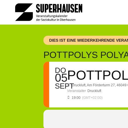
Zum
Inhalt
springen
DIES IST EINE WIEDERKEHRENDE VER
POTTPOLYS POLY
DO
POTTPOL
05
SEPT
Druckluft
, Am Förderturm 27, 4604
Veranstalter
Druckluft
19:00
(GMT+02:00)