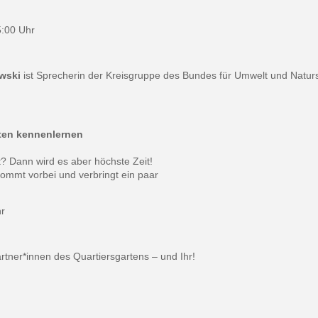
5:00 Uhr
wski
ist Sprecherin der Kreisgruppe des Bundes für Umwelt und Natur
rten kennenlernen
? Dann wird es aber höchste Zeit!
mmt vorbei und verbringt ein paar
hr
ärtner*innen des Quartiersgartens – und Ihr!