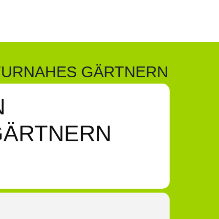
ATURNAHES GÄRTNERN
N
GÄRTNERN