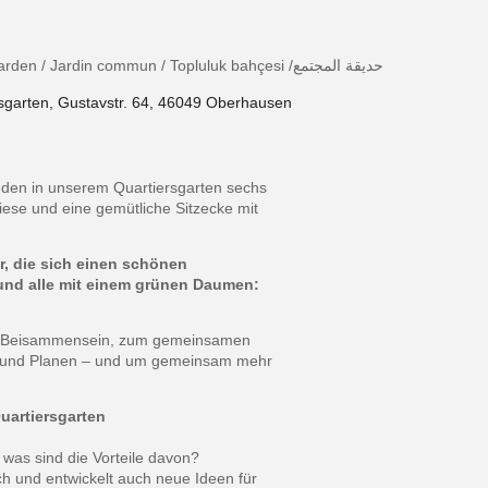
Gemeinschaftsgarten / Community garden / Jardin commun / Topluluk bahçesi /حديقة المجتمع
rsgarten, Gustavstr. 64, 46049 Oberhausen
den in unserem Quartiersgarten sechs
iese und eine gemütliche Sitzecke mit
r, die sich einen schönen
 und alle mit einem grünen Daumen:
en Beisammensein, zum gemeinsamen
n und Planen – und um gemeinsam mehr
uartiersgarten
 was sind die Vorteile davon?
h und entwickelt auch neue Ideen für