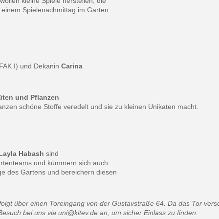
ollen kleine Spiele herstellen, die
i einem Spielenachmittag im Garten
 FAK I) und Dekanin
Carina
lüten und Pflanzen
lanzen schöne Stoffe veredelt und sie zu kleinen Unikaten macht.
Layla Habash
sind
artenteams und kümmern sich auch
ge des Gartens und bereichern diesen
folgt über einen Toreingang von der
Gustavstraße 64. Da das Tor vers
Besuch bei uns via uni@kitev.de an, um sicher
Einlass zu finden.