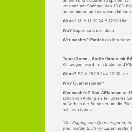
drinnen und draußen zu spielen. Wir w
wir dann am Sonntag, den 15.09. be
ausprobieren und einweihen können.
Wann?
MI // 11.09.24 // 17:30 Uhr
Wo?
Supermarkt der Ideen
Wer machts?
Patrick
(zu ihm siehe
Tataki Zome – Stoffe färben mit B
Wir zeigen, wie ihr mit Blüten und Pf
Wann?
SO // 29.09.24 // 12:00 Uhr
Wo?
Quartiersgarten*
Wer macht‘s?
Abd-AlRahman
und
schon von Anfang an Teil unseres G
außerhalb der Semester um die Pfle
mit ihren Ideen.
*Der Zugang zum Quartiersgarten er
sind, meldet Euch vor Eurem ersten 