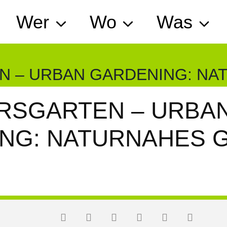
Wer
Wo
Was
N – URBAN GARDENING: N
RSGARTEN – URBA
NG: NATURNAHES 