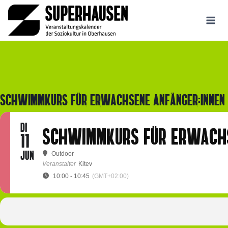
Zum
Inhalt
springen
SCHWIMMKURS FÜR ERWACHSENE ANFÄNGER:INNEN
DI
SCHWIMMKURS FÜR ERWACHS
11
JUN
Outdoor
Veranstalter
Kitev
10:00 - 10:45
(GMT+02:00)