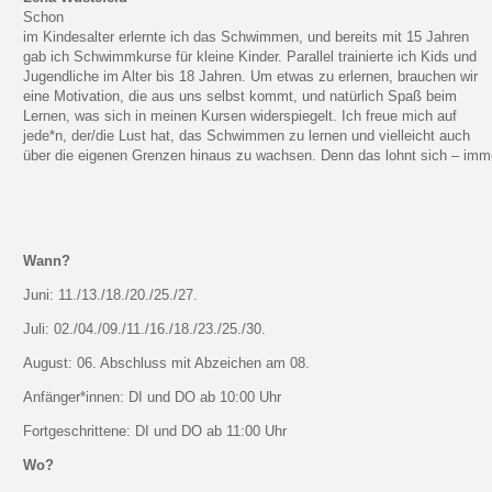
Schon
im Kindesalter erlernte ich das Schwimmen, und bereits mit 15 Jahren
gab ich Schwimmkurse für kleine Kinder. Parallel trainierte ich Kids und
Jugendliche im Alter bis 18 Jahren. Um etwas zu erlernen, brauchen wir
eine Motivation, die aus uns selbst kommt, und natürlich Spaß beim
Lernen, was sich in meinen Kursen widerspiegelt. Ich freue mich auf
jede*n, der/die Lust hat, das Schwimmen zu lernen und vielleicht auch
über die eigenen Grenzen hinaus zu wachsen. Denn das lohnt sich – imm
Wann?
Juni: 11./13./18./20./25./27.
Juli: 02./04./09./11./16./18./23./25./30.
August: 06. Abschluss mit Abzeichen am 08.
Anfänger*innen: DI und DO ab 10:00 Uhr
Fortgeschrittene: DI und DO ab 11:00 Uhr
Wo?