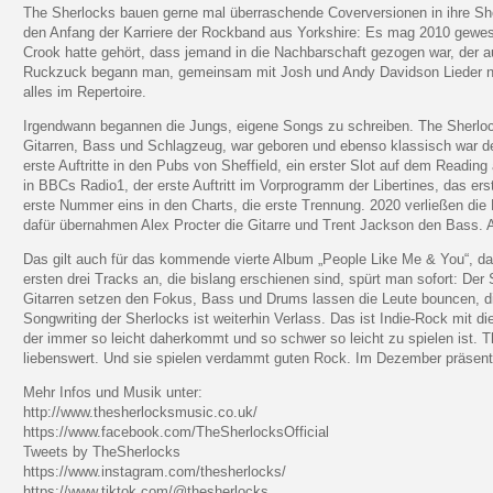
The Sherlocks bauen gerne mal überraschende Coverversionen in ihre Sho
den Anfang der Karriere der Rockband aus Yorkshire: Es mag 2010 gewes
Crook hatte gehört, dass jemand in die Nachbarschaft gezogen war, der au
Ruckzuck begann man, gemeinsam mit Josh und Andy Davidson Lieder na
alles im Repertoire.
Irgendwann begannen die Jungs, eigene Songs zu schreiben. The Sherlock
Gitarren, Bass und Schlagzeug, war geboren und ebenso klassisch war de
erste Auftritte in den Pubs von Sheffield, ein erster Slot auf dem Reading
in BBCs Radio1, der erste Auftritt im Vorprogramm der Libertines, das er
erste Nummer eins in den Charts, die erste Trennung. 2020 verließen die 
dafür übernahmen Alex Procter die Gitarre und Trent Jackson den Bass. An
Das gilt auch für das kommende vierte Album „People Like Me & You“, das
ersten drei Tracks an, die bislang erschienen sind, spürt man sofort: Der 
Gitarren setzen den Fokus, Bass und Drums lassen die Leute bouncen, di
Songwriting der Sherlocks ist weiterhin Verlass. Das ist Indie-Rock mit 
der immer so leicht daherkommt und so schwer so leicht zu spielen ist. T
liebenswert. Und sie spielen verdammt guten Rock. Im Dezember präsentier
Mehr Infos und Musik unter:
http://www.thesherlocksmusic.co.uk/
https://www.facebook.com/TheSherlocksOfficial
Tweets by TheSherlocks
https://www.instagram.com/thesherlocks/
https://www.tiktok.com/@thesherlocks