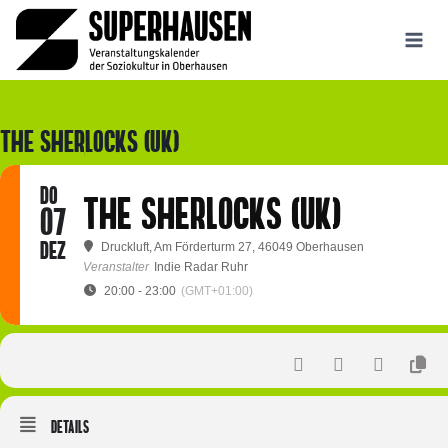
Zum
Inhalt
springen
THE SHERLOCKS (UK)
DO
THE SHERLOCKS (UK)
07
DEZ
Druckluft
, Am Förderturm 27, 46049 Oberhausen
Veranstalter
Indie Radar Ruhr
20:00 - 23:00
(GMT+01:00)
Details