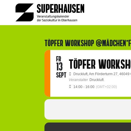
Zum
Inhalt
springen
TÖPFER WORKSHOP @MÄDCHEN*F
FR
TÖPFER WORKSH
13
SEPT
Druckluft
, Am Förderturm 27, 4604
Veranstalter
Druckluft
14:00 - 16:00
(GMT+02:00)