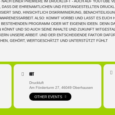
- NACH EINER PREMIERE IM DRUCKLUFT - AUCH AUF YOUTUBE 
, DASS DIE EHRENAMTLICHEN UND FESTANGESTELLTEN DRUCKL
ISIERT SIND, HINSICHTLICH DISKRIMINIERUNG, BENACHTEILI
WARENESSARBEIT. ALSO: KOMMT VORBEI UND LASST ES EUCH H
M BESTEHENDEN PROGRAMM ODER MIT EIGENEN IDEEN. DENN D
 KÖNNT UND SO AUCH SEINE INHALTE UND ZUKUNFT MITGESTAL
ERN UNSERE ARBEIT. UND DER ENTSCHEIDENDE FAKTOR DAFÜR 
EHEN, GEHÖRT, WERTGESCHÄTZT UND UNTERSTÜTZT FÜHLT
Ort
Druckluft
Am Förderturm 27, 46049 Oberhausen
OTHER EVENTS