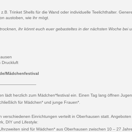
z.B. Trinket Shells für die Wand oder individuelle Teelichthalter.
Genere
on austoben, wie ihr mögt.
rocknen, ihr könnt euch euer gebasteltes in der nächsten Woche bei 
hausen
 Druckluft
de/Mädchenfestival
————————–
lädt herzlich zum Mädchen*festival ein. Einen Tag lang öffnen Jugen
hließlich für Mädchen* und junge Frauen*.
in verschiedenen Einrichtungen verteilt in Oberhausen statt. Angebo
k, DIY und Lifestyle:
hrzweiten sind für Mädchen* aus Oberhausen zwischen 10 – 27 Jahren