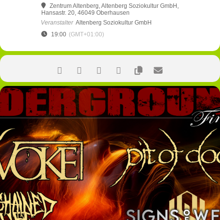
Zentrum Altenberg
, Altenberg Soziokultur GmbH,
Hansastr. 20, 46049 Oberhausen
Veranstalter
Altenberg Soziokultur GmbH
19:00
(GMT+01:00)