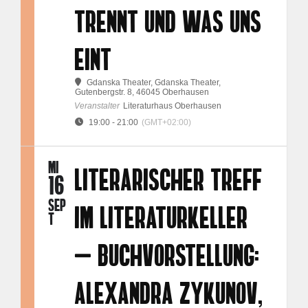
TRENNT UND WAS UNS
EINT
Gdanska Theater
, Gdanska Theater,
Gutenbergstr. 8, 46045 Oberhausen
Veranstalter
Literaturhaus Oberhausen
19:00 - 21:00
(GMT+02:00)
MI
LITERARISCHER TREFF
16
SEP
IM LITERATURKELLER
T
– BUCHVORSTELLUNG:
ALEXANDRA ZYKUNOV,