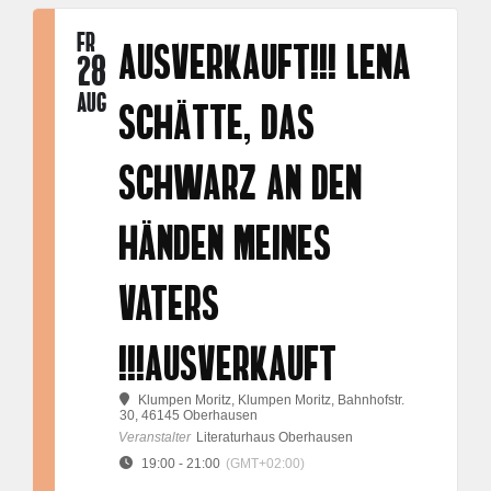
FR
AUSVERKAUFT!!! LENA
28
AUG
SCHÄTTE, DAS
SCHWARZ AN DEN
HÄNDEN MEINES
VATERS
!!!AUSVERKAUFT
Klumpen Moritz
, Klumpen Moritz, Bahnhofstr.
30, 46145 Oberhausen
Veranstalter
Literaturhaus Oberhausen
19:00 - 21:00
(GMT+02:00)