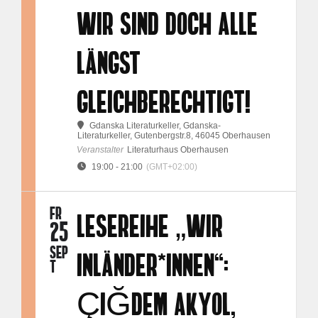
WIR SIND DOCH ALLE
LÄNGST
GLEICHBERECHTIGT!
Gdanska Literaturkeller
, Gdanska-
Literaturkeller, Gutenbergstr.8, 46045 Oberhausen
Veranstalter
Literaturhaus Oberhausen
19:00 - 21:00
(GMT+02:00)
FR
LESEREIHE „WIR
25
SEP
INLÄNDER*INNEN“:
T
ÇIĞDEM AKYOL,