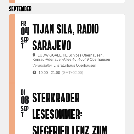
SEPTEMBER
FR
TIJAN SILA, RADIO
04
SEP
SARAJEVO
T
LUDWIGGALERIE Schloss Oberhausen
,
Konrad-Adenauer-Allee 46, 46049 Oberhausen
Veranstalter
Literaturhaus Oberhausen
19:00 - 21:00
(GMT+02:00)
DI
STERKRADER
08
SEP
LESESOMMER:
T
SIEGFRIED LENZ ZUM