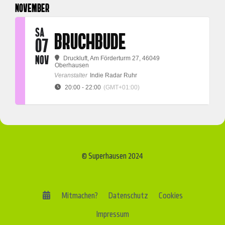
NOVEMBER
SA
BRUCHBUDE
07
NOV
Druckluft
, Am Förderturm 27, 46049
Oberhausen
Veranstalter
Indie Radar Ruhr
20:00 - 22:00
(GMT+01:00)
© Superhausen 2024
Mitmachen?
Datenschutz
Cookies
Impressum