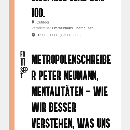
100.
Outdoor
Veranstalter
Literaturhaus Oberhausen
16:00 - 17:00
(GMT+02:00)
FR
METROPOLENSCHREIBE
11
SEP
R PETER NEUMANN,
T
MENTALITÄTEN - WIE
WIR BESSER
VERSTEHEN, WAS UNS