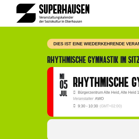
Zum
Inhalt
springen
DIES IST EINE WIEDERKEHRENDE VER
RHYTHMISCHE GYMNASTIK IM SIT
MI
RHYTHMISCHE GY
05
JUL
Bürgerzentrum Alte Heid
, Alte Heid
Veranstalter
AWO
9:30 - 10:30
(GMT+02:00)