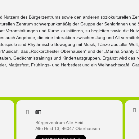
d Nutzern des Bürgerzentrums sowie den anderen soziokulturellen Zen
ulturellen Zentrum schwerpunktmäßig der Gruppe der Seniorinnen und 
t Veranstaltungen und Kurse zu initiieren, zu begleiten sowie die Nu
t es auch Angebote, die eine Interaktion zwischen Jung und Alt vermitte
Beispiele sind Rhythmische Bewegung mit Musik, Tänze aus aller Welt,
Musical“, das „Rockorchester Oberhausen“ und der „Marina Shanty Cho
talten, Gedächtnistrainings und Kindertanzgruppen. Ergänzt wird da
eier, Matjesfest, Frühlings- und Herbstfest und ein Weihnachtscafé, Ga
Ort
Bürgerzentrum Alte Heid
Alte Heid 13, 46047 Oberhausen