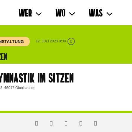
Wer
Wo
Was
ANSTALTUNG
12. JULI 2023 9:30
ZEN
MNASTIK IM SITZEN
 13, 46047 Oberhausen